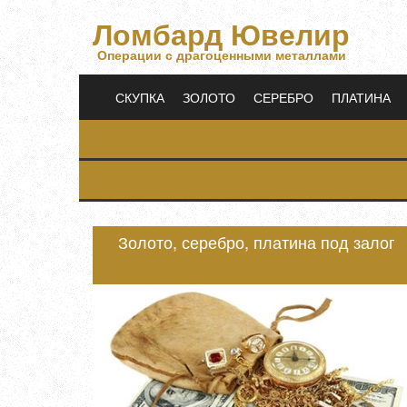
Ломбард Ювелир
Операции с драгоценными металлами
СКУПКА
ЗОЛОТО
СЕРЕБРО
ПЛАТИНА
Золото, серебро, платина под залог