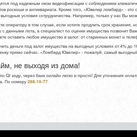
дятся под надежным оком видеофиксации с соблюдением климатиче
етов роскоши и антиквариата. Кроме того, «Ювелир ломбард» - эт
выгодные условия сотрудничества. Например, только у нас Вы мож
те оператору в том случае, если хотите продлить срок хранения, н
у с данными лота, а специалист по оценке имущества позвонит Вам
те оставить любое имущество в залог: от старинных монет и теле
ить деньги под залог имущества на выгодных условиях от 4% до 
оценку прямо сейчас. «Ломбард Ювелир» - пожалуй, самый выгодны
йм, не выходя из дома!
по Qr коду, через банк онлайн легко и просто! Для уточнения опл
а. По номеру
288-10-77