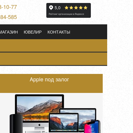
8-10-77
584-585
МАГАЗИН
ЮВЕЛИР
КОНТАКТЫ
Apple под залог