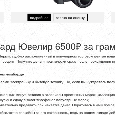
подробнее
заявка на оценку
бард Ювелир 6500₽ за гра
ерми, удобно расположенный в популярном торговом центре нашег
 процент. Получите деньги практически сразу после прохождения
шем ломбарде
рми электронику и бытовую технику. Но, если вы нуждаетесь полу
ескольких минут, оставив в залог часы престижных марок, коллекц
упку и сдачу в залог телефонов популярных марок;
язательно продавать при нехватке денег. Обратитесь в наш ломба
абсолютно спокойны за его сохранность, ведь на нашем складе де