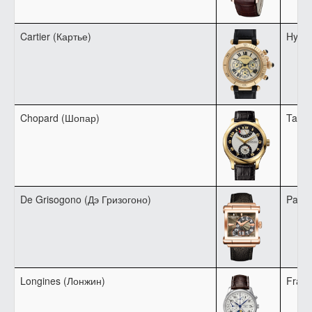
Cartier (Картье)
Hysek
Chopard (Шопар)
Tag H
De Grisogono (Дэ Гризогоно)
Patek
Longines (Лонжин)
Franc