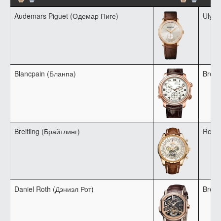
Audemars Piguet (Одемар Пиге)
Ulyss
Blancpain (Бланпа)
Breit
Breitling (Брайтлинг)
Rolex
Daniel Roth (Дэниэл Рот)
Bregu