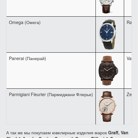
Omega (Омега)
Raym
Panerai (Панерай)
Vache
Parmigiani Fleurier (Пармиджани Флерье)
Zenit
А так же мы покупаем ювелирные изделия марок
Graff, Van